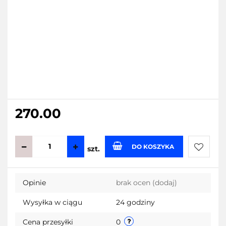
270.00
DO KOSZYKA
szt.
Do
Opinie
brak ocen
(dodaj)
przecho
Wysyłka w ciągu
24 godziny
Cena przesyłki
0