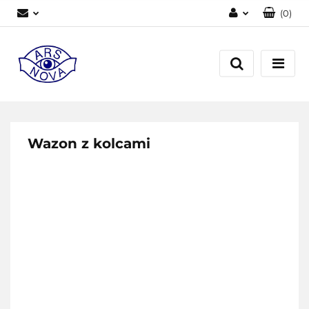
(
0
)
Zaloguj się
Zarejestruj się
Dodaj zgłoszenie
Wazon z kolcami