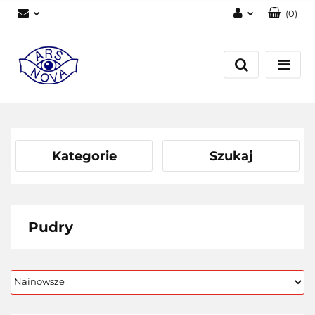
(
0
)
Zaloguj się
Zarejestruj się
Dodaj zgłoszenie
Kategorie
Szukaj
Pudry