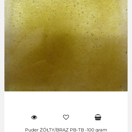
Puder ŻÓŁTY/BRĄZ PB-TB -100 gram