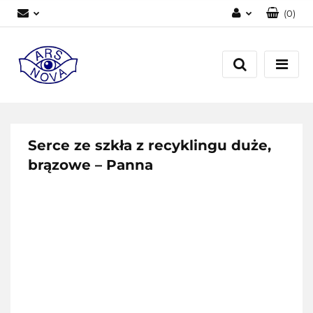
(
0
)
Zaloguj się
Zarejestruj się
Dodaj zgłoszenie
Serce ze szkła z recyklingu duże,
brązowe – Panna