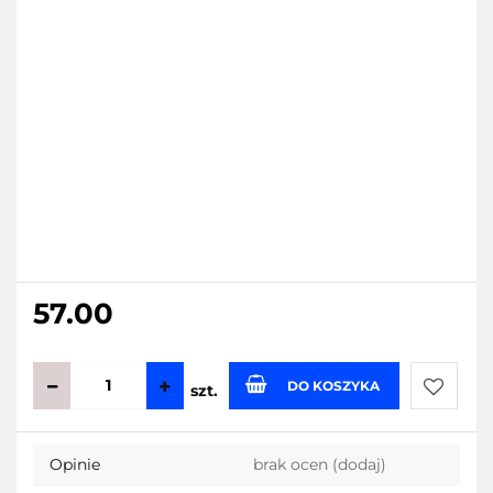
57.00
DO KOSZYKA
szt.
Do
Opinie
brak ocen
(dodaj)
przecho