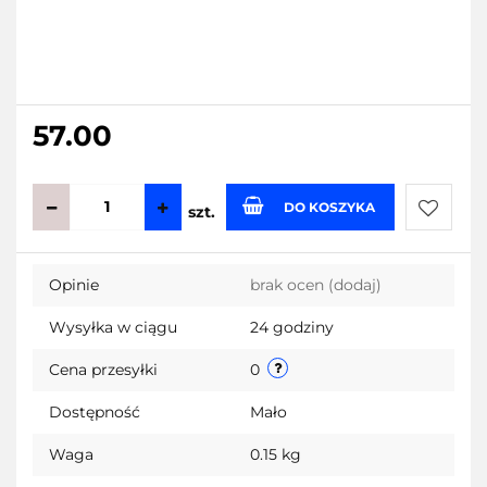
57.00
DO KOSZYKA
szt.
Do
Opinie
brak ocen
(dodaj)
przecho
Wysyłka w ciągu
24 godziny
Cena przesyłki
0
Dostępność
Mało
Waga
0.15 kg