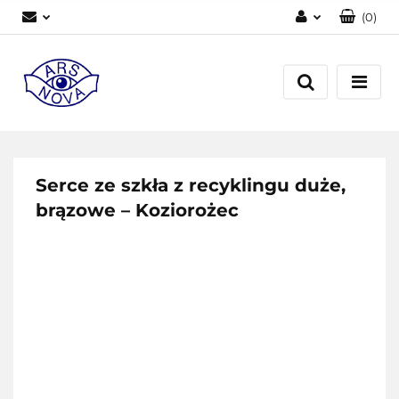
(
0
)
Zaloguj się
Zarejestruj się
Dodaj zgłoszenie
Serce ze szkła z recyklingu duże,
brązowe – Koziorożec