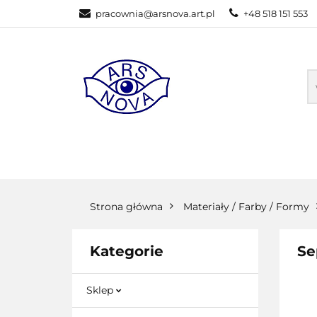
pracownia@arsnova.art.pl
+48 518 151 553
GALERIA STACJ
SZKOLENIA ONL
GALERIA STACJONARNA
SKLEP ONL
Strona główna
Materiały / Farby / Formy
Kategorie
Se
Sklep