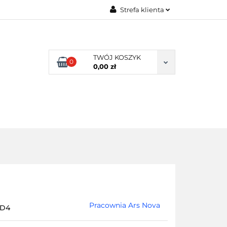
Strefa klienta
RSY
Zaloguj się
Zarejestruj się
TWÓJ KOSZYK
0
Dodaj zgłoszenie
0,00 zł
INE
MATERIAŁY/FARBY/FORMY
Pracownia Ars Nova
8D4