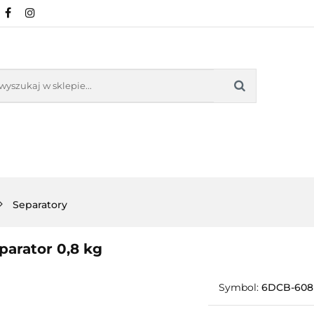
ONARNA
SKLEP ONLINE
WARSZTATY
KU
INE
MATERIAŁY/FARBY/FORMY
INE
WARSZTATY
KURSY
SZKOLENIA ONL
Separatory
parator 0,8 kg
Symbol:
6DCB-60