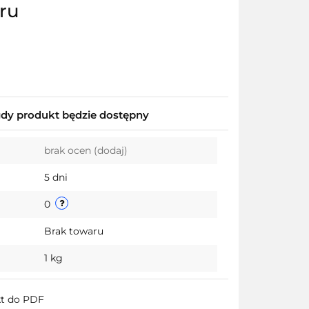
ru
y produkt będzie dostępny
brak ocen
(dodaj)
5 dni
0
Brak towaru
1 kg
kt do PDF