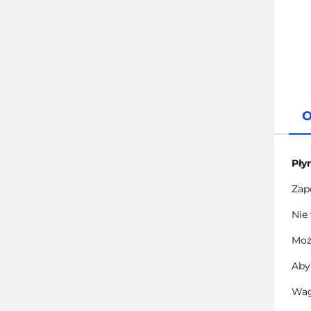
O
Pły
Zapo
Nie
Moż
Aby
Wag