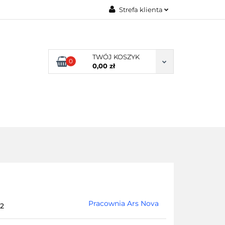
Strefa klienta
RSY
Zaloguj się
Zarejestruj się
TWÓJ KOSZYK
0
Dodaj zgłoszenie
0,00 zł
INE
MATERIAŁY/FARBY/FORMY
Pracownia Ars Nova
2