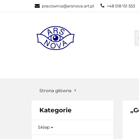
pracownia@arsnova.art.pl
+48 518 151 553
GALERIA STACJ
SZKOLENIA ONL
GALERIA STACJONARNA
SKLEP ONL
Strona główna
Kategorie
„G
Sklep