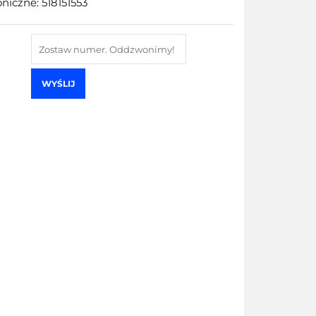
niczne: 518151553
WYŚLIJ