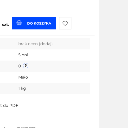
DO KOSZYKA
szt.
Do
brak ocen
(dodaj)
przechowalni
5 dni
0
Mało
1 kg
kt do PDF