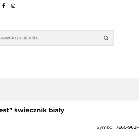
ONARNA
SKLEP ONLINE
WARSZTATY
KU
INE
MATERIAŁY/FARBY/FORMY
INE
WARSZTATY
KURSY
SZKOLENIA ONL
est” świecznik biały
Symbol:
7E60-962F